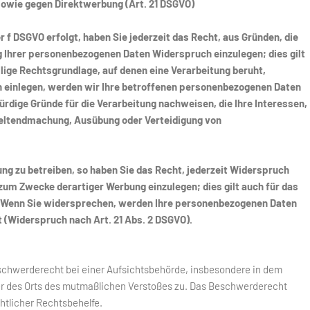
sowie gegen Direktwerbung (Art. 21 DSGVO)
er f DSGVO erfolgt, haben Sie jederzeit das Recht, aus Gründen, die
g Ihrer personenbezogenen Daten Widerspruch einzulegen; dies gilt
ilige Rechtsgrundlage, auf denen eine Verarbeitung beruht,
 einlegen, werden wir Ihre betroffenen personenbezogenen Daten
rdige Gründe für die Verarbeitung nachweisen, die Ihre Interessen,
 Geltendmachung, Ausübung oder Verteidigung von
g zu betreiben, so haben Sie das Recht, jederzeit Widerspruch
um Zwecke derartiger Werbung einzulegen; dies gilt auch für das
ht. Wenn Sie widersprechen, werden Ihre personenbezogenen Daten
(Widerspruch nach Art. 21 Abs. 2 DSGVO).
eschwerderecht bei einer Aufsichtsbehörde, insbesondere in dem
der des Orts des mutmaßlichen Verstoßes zu. Das Beschwerderecht
htlicher Rechtsbehelfe.