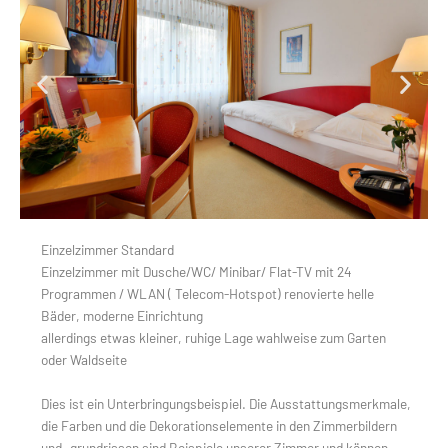
Einzelzimmer Standard
Einzelzimmer mit Dusche/WC/ Minibar/ Flat-TV mit 24
Programmen / WLAN ( Telecom-Hotspot) renovierte helle
Bäder, moderne Einrichtung
allerdings etwas kleiner, ruhige Lage wahlweise zum Garten
oder Waldseite
Dies ist ein Unterbringungsbeispiel. Die Ausstattungsmerkmale,
die Farben und die Dekorationselemente in den Zimmerbildern
und -grundrissen sind Beispiele unserer Zimmer und können