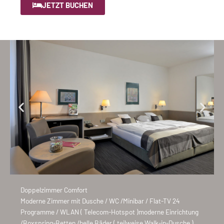
JETZT BUCHEN
Doppelzimmer Comfort
Moderne Zimmer mit Dusche / WC /Minibar / Flat-TV 24
Programme / WLAN ( Telecom-Hotspot )moderne Einrichtung
/Boxspring-Betten /helle Bäder ( teilweise Walk-in-Dusche )