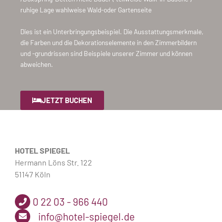
ruhige Lage wahlweise Wald-oder Gartenseite
Dies ist ein Unterbringungsbeispiel. Die Ausstattungsmerkmale,
die Farben und die Dekorationselemente in den Zimmerbildern
und -grundrissen sind Beispiele unserer Zimmer und können
abweichen.
JETZT BUCHEN
HOTEL SPIEGEL
Hermann Löns Str. 122
51147 Köln
0 22 03 - 966 440
info@hotel-spiegel.de